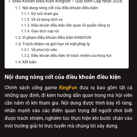
Điều Khoản Điều Kiện Kingfun – Quy Định Cập Nhật 2026
Nội dung nòng cốt của điều khoản điều kiện
Độ tuổi tham gia
Về sử dụng dịch vụ
Điều khoản điều kiện liên quan về quyền riêng tư
Giao dịch nạp rút
Vi phạm điều khoản điều kiện KINGFUN
Trách nhiệm và giới hạn về mặt pháp lý
Về phía hội viên
Điều khoản điều kiện về trách nhiệm của King fun
Kết luận
Nội dung nòng cốt của điều khoản điều kiện
Chính sách cổng game
KingFun
đưa ra bao gồm tất cả
những quy định, đi kèm hướng dẫn quan trọng mà hội viên
cần nắm rõ khi tham gia. Nội dung được trình bày rõ ràng,
nhấn mạnh vào các điểm quan trọng để người chơi biết
được trách nhiệm, nghiêm túc thực hiện khi bước chân vào
môi trường giải trí trực tuyến mà chúng tôi xây dựng.