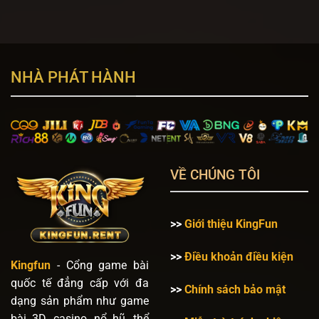
NHÀ PHÁT HÀNH
VỀ CHÚNG TÔI
>>
Giới thiệu KingFun
>>
Điều khoản điều kiện
Kingfun
- Cổng game bài
quốc tế đẳng cấp với đa
>>
Chính sách bảo mật
dạng sản phẩm như game
bài 3D, casino, nổ hũ, thể