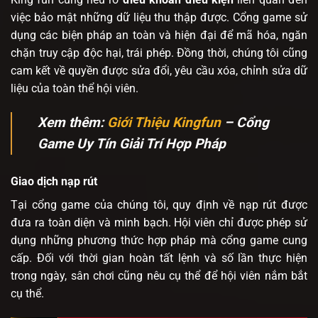
việc bảo mật những dữ liệu thu thập được. Cổng game sử
dụng các biện pháp an toàn và hiện đại để mã hóa, ngăn
chặn truy cập độc hại, trái phép. Đồng thời, chúng tôi cũng
cam kết về quyền được sửa đổi, yêu cầu xóa, chỉnh sửa dữ
liệu của toàn thể hội viên.
Xem thêm:
Giới Thiệu Kingfun
– Cổng
Game Uy Tín Giải Trí Hợp Pháp
Giao dịch nạp rút
Tại cổng game của chúng tôi, quy định về nạp rút được
đưa ra toàn diện và minh bạch. Hội viên chỉ được phép sử
dụng những phương thức hợp pháp mà cổng game cung
cấp. Đối với thời gian hoàn tất lệnh và số lần thực hiện
trong ngày, sân chơi cũng nêu cụ thể để hội viên nắm bắt
cụ thể.