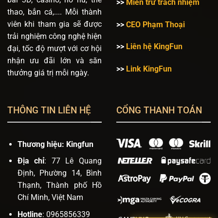
>>
Miễn trừ trách nhiệm
thao, bắn cá,.... Mỗi thành
viên khi tham gia sẽ được
>>
CEO Phạm Thoại
trải nghiệm công nghệ hiện
>>
Liên hệ KingFun
đại, tốc độ mượt với cơ hội
nhận ưu đãi lớn và săn
>>
Link KingFun
thưởng giá trị mỗi ngày.
THÔNG TIN LIÊN HỆ
CỔNG THANH TOÁN
Thương hiệu: Kingfun
Địa chỉ
: 77 Lê Quang
Định, Phường 14, Bình
Thạnh, Thành phố Hồ
Chí Minh, Việt Nam
Hotline
: 0965856339