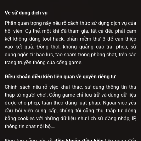
Về sử dụng dịch vụ
Phần quan trọng này nêu rõ cách thức sử dụng dịch vụ của
hội viên. Cụ thể, một khi đã tham gia, tất cả đều phải cam
kết không dùng tool hack, phần mềm thứ 3 để can thiệp
vào kết quả. Đồng thời, không quảng cáo trái phép, sử
dụng ngôn từ bạo lực, tạo spam trong phòng chat, trên các
trang truyền thông của cổng game.
Điều khoản điều kiện liên quan về quyền riêng tư
Chính sách nêu rõ việc khai thác, sử dụng thông tin thu
thập từ người chơi. Cổng game chỉ lưu trữ và dùng dữ liệu
được cho phép, tuân theo đúng luật pháp. Ngoài việc yêu
cầu hội viên cung cấp, chúng tôi cũng thu thập tự động
bằng cookies với những dữ liệu như lịch sử đăng nhập, IP,
thông tin chat nội bộ….
King fun cũng nêu rõ
điều khoản điều kiện
liên quan đến