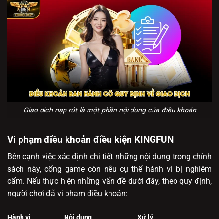
Giao dịch nạp rút là một phần nội dung của điều khoản
Vi phạm điều khoản điều kiện KINGFUN
Bên cạnh việc xác định chi tiết những nội dung trong chính
sách này, cổng game còn nêu cụ thể hành vi bị nghiêm
cấm. Nếu thực hiện những vấn đề dưới đây, theo quy định,
người chơi đã vi phạm điều khoản:
Hành vi
Nội dung
Xử lý