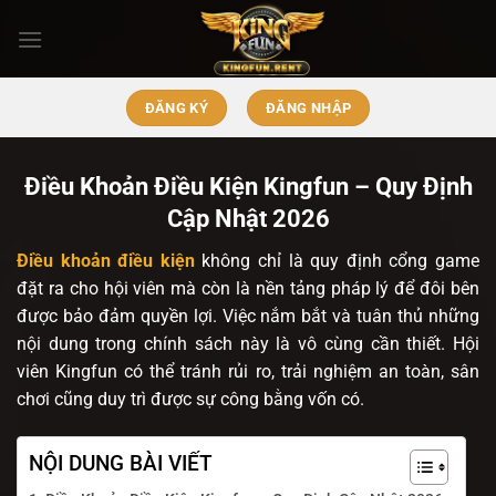
Bỏ
qua
nội
dung
ĐĂNG KÝ
ĐĂNG NHẬP
Điều Khoản Điều Kiện Kingfun – Quy Định
Cập Nhật 2026
Điều khoản điều kiện
không chỉ là quy định cổng game
đặt ra cho hội viên mà còn là nền tảng pháp lý để đôi bên
được bảo đảm quyền lợi. Việc nắm bắt và tuân thủ những
nội dung trong chính sách này là vô cùng cần thiết. Hội
viên Kingfun có thể tránh rủi ro, trải nghiệm an toàn, sân
chơi cũng duy trì được sự công bằng vốn có.
NỘI DUNG BÀI VIẾT