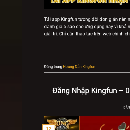
Tải app Kingfun tương đối đơn giản nên n
đánh giá 5 sao cho ứng dụng này vì khả n
giải trí. Chỉ cần thao tác trên web chính ch
Đăng trong
Hướng Dẫn Kingfun
Đăng Nhập Kingfun – 0
ĐĂ
12