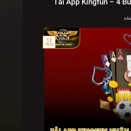
Tải App Kingfun – 4 B
ĐĂ
12
Th12