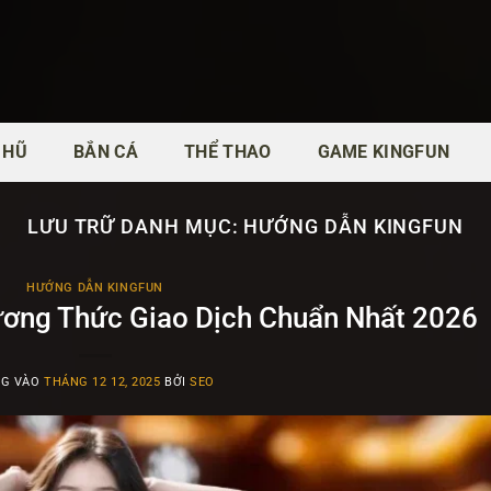
 HŨ
BẮN CÁ
THỂ THAO
GAME KINGFUN
LƯU TRỮ DANH MỤC:
HƯỚNG DẪN KINGFUN
HƯỚNG DẪN KINGFUN
ương Thức Giao Dịch Chuẩn Nhất 2026
NG VÀO
THÁNG 12 12, 2025
BỞI
SEO