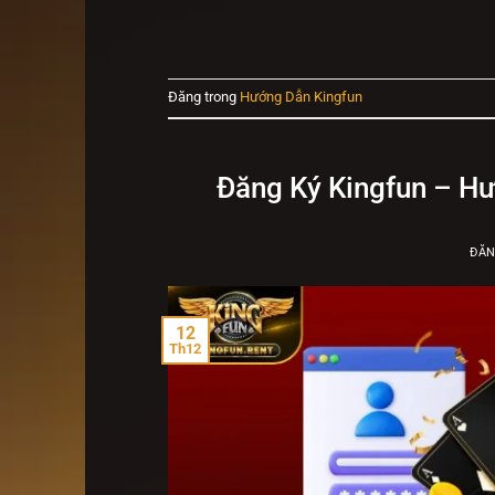
Đăng trong
Hướng Dẫn Kingfun
Đăng Ký Kingfun – H
ĐĂ
12
Th12