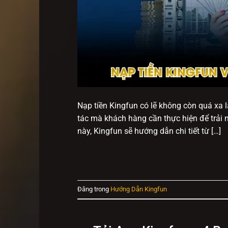
Nạp tiền Kingfun có lẽ không còn quá xa lạ
tác mà khách hàng cần thực hiện để trải ng
này, Kingfun sẽ hướng dẫn chi tiết từ […]
Đăng trong
Hướng Dẫn Kingfun