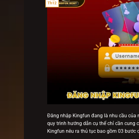
Th12
Đăng nhập Kingfun đang là nhu cầu của nhi
quy trình hướng dẫn cụ thể chỉ cần cung c
Kingfun nêu ra thủ tục bao gồm 03 bước c