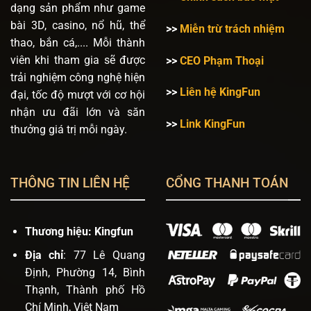
dạng sản phẩm như game
bài 3D, casino, nổ hũ, thể
>>
Miễn trừ trách nhiệm
thao, bắn cá,.... Mỗi thành
viên khi tham gia sẽ được
>>
CEO Phạm Thoại
trải nghiệm công nghệ hiện
>>
Liên hệ KingFun
đại, tốc độ mượt với cơ hội
nhận ưu đãi lớn và săn
>>
Link KingFun
thưởng giá trị mỗi ngày.
THÔNG TIN LIÊN HỆ
CỔNG THANH TOÁN
Thương hiệu: Kingfun
Địa chỉ
: 77 Lê Quang
Định, Phường 14, Bình
Thạnh, Thành phố Hồ
Chí Minh, Việt Nam