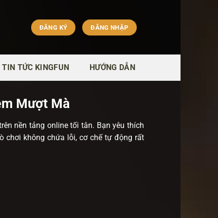
ĐĂNG KÝ
ĐĂNG NHẬP
TIN TỨC KINGFUN
HƯỚNG DẪN
iệm Mượt Mà
ên nền tảng online tối tân. Bạn yêu thích
ò chơi không chứa lỗi, cơ chế tự động rất