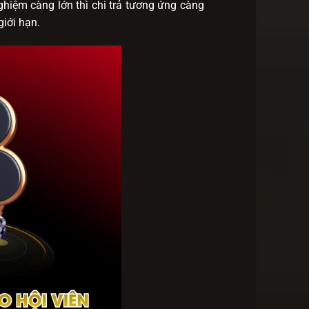
nghiệm càng lớn thì chi trả tương ứng càng
giới hạn.