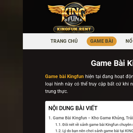
Bỏ
qua
nội
dung
TRANG CHỦ
GAME BÀI
NỔ
Game Bài K
Game bài Kingfun
hiện tại đang hoạt độn
loại hình này có thể truy cập bất cứ khi
trung thực.
NỘI DUNG BÀI VIẾT
Game Bài Kingfun – Kho Game Khủng, Tr
Đôi nét về sảnh game bài Kingfun chuyên
Lý do bạn nên chơi sảnh game bài tại KI