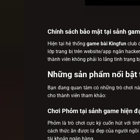
Chính sách bảo mật tại sảnh game
Hiện tại hệ thống
game bài Kingfun
club
lớp trang bị trên website/app ngăn hacke
thành viên không phải lo lắng tình trạng bị
Những sản phẩm nổi bật 
Bạn đang quan tâm có những trò chơi nà
cho thành viên tham khảo:
Chơi Phỏm tại sảnh game hiện đ
Phỏm là trò chơi cực kỳ cuốn hút với t
cách thức ăn được lá đẹp của người ngồi 
tài khoản ngân hàng.