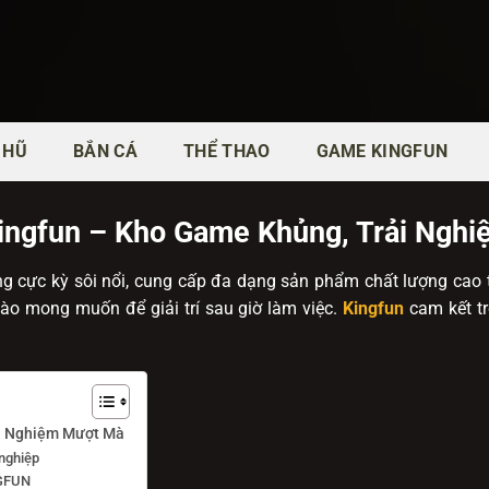
 HŨ
BẮN CÁ
THỂ THAO
GAME KINGFUN
ingfun – Kho Game Khủng, Trải Ngh
g cực kỳ sôi nổi, cung cấp đa dạng sản phẩm chất lượng cao tr
 nào mong muốn để giải trí sau giờ làm việc.
Kingfun
cam kết tr
ải Nghiệm Mượt Mà
 nghiệp
NGFUN