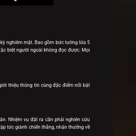
c kỳ nghiêm mặt. Bao gồm bức tường lửa 5
 đặc biệt người ngoài không đọc được. Mọi
giới thiệu thông tin cùng đặc điểm nổi bật
ân. Nhiệm vụ đặt ra cần phải nghiên cứu
lập tức giành chiến thắng, nhận thưởng về