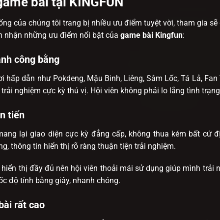
 game bài tại KINGFUN
ống của chúng tôi trang bị nhiều ưu điểm tuyệt vời, tham gia
m nhận những ưu điểm nổi bật của
game bài Kingfun
:
hành công bằng
hơi hấp dẫn như Pokdeng, Mậu Binh, Liêng, Sâm Lốc, Tá Lả, Fan
trải nghiệm cực kỳ thú vị. Hội viên không phải lo lắng tình trạ
n tiến
ng lại giao diện cực kỳ đẳng cấp, không thua kém bất cứ địa
thông tin hiển thị rõ ràng thuận tiện trải nghiệm.
hiển thị đầy đủ nên hội viên thoải mái sử dụng giúp mình trải
tốc độ tính bằng giây, nhanh chóng.
ài rất cao