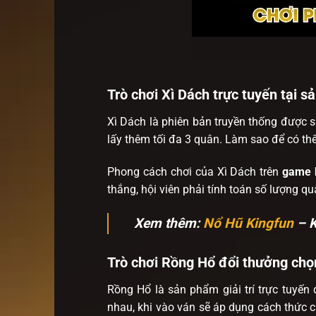
Trò chơi Xì Dách trực tuyến tại 
Xì Dách là phiên bản truyền thống được s
lấy thêm tối đa 3 quân. Làm sao để có th
Phong cách chơi của Xì Dách trên
game 
thắng, hội viên phải tính toán số lượng qu
Xem thêm:
Nổ Hũ Kingfun
– K
Trò chơi Rồng Hổ đổi thưởng chọ
Rồng Hổ là sản phẩm giải trí trực tuyến
nhau, khi vào ván sẽ áp dụng cách thức 