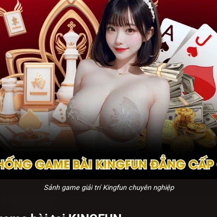
Sảnh game giải trí Kingfun chuyên nghiệp