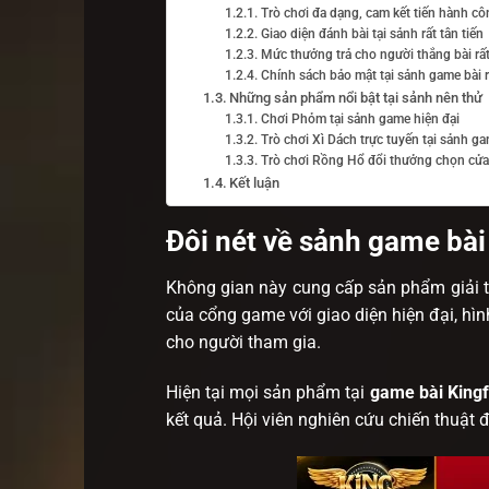
Trò chơi đa dạng, cam kết tiến hành c
Giao diện đánh bài tại sảnh rất tân tiến
Mức thưởng trả cho người thắng bài rấ
Chính sách bảo mật tại sảnh game bài r
Những sản phẩm nổi bật tại sảnh nên thử
Chơi Phỏm tại sảnh game hiện đại
Trò chơi Xì Dách trực tuyến tại sảnh g
Trò chơi Rồng Hổ đổi thưởng chọn cửa
Kết luận
Đôi nét về sảnh game bà
Không gian này cung cấp sản phẩm giải tr
của cổng game với giao diện hiện đại, hình
cho người tham gia.
Hiện tại mọi sản phẩm tại
game bài
King
kết quả. Hội viên nghiên cứu chiến thuật 