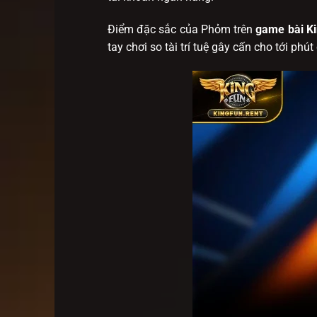
Điểm đặc sắc của Phỏm trên
game bài K
tay chơi so tài trí tuệ gây cấn cho tới p