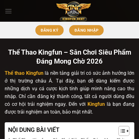
Bỏ
qua
nội
dung
ĐĂNG KÝ
ĐĂNG NHẬP
Thể Thao Kingfun – Sân Chơi Siêu Phẩm
Đáng Mong Chờ 2026
Thể thao Kingfun
là nền tảng giải trí có sức ảnh hưởng lớn
ở thị trường châu Á. Tại đây, bạn dễ dàng kiếm được
những dịch vụ cá cược kịch tính giúp mình nâng cao thu
nhập. Chỉ cần đăng ký thành công, tất cả người dùng đều
có cơ hội trải nghiệm ngay. Đến với
Kingfun
là bạn đang
được trải nghiệm an toàn, bảo mật nhất.
NỘI DUNG BÀI VIẾT