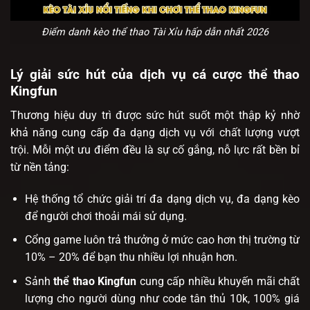
Điểm danh kèo thể thao Tài Xỉu hấp dẫn nhất 2026
Lý giải sức hút của dịch vụ cá cược thể thao
Kingfun
Thương hiệu duy trì được sức hút suốt một thập kỷ nhờ
khả năng cung cấp đa dạng dịch vụ với chất lượng vượt
trội. Mỗi một ưu điểm đều là sự cố gắng, nỗ lực rất bền bỉ
từ nền tảng:
Hệ thống tổ chức giải trí đa dạng dịch vụ, đa dạng kèo
để người chơi thoải mái sử dụng.
Cổng game luôn trả thưởng ở mức cao hơn thị trường từ
10% – 20% để bạn thu nhiều lợi nhuận hơn.
Sảnh
thể thao Kingfun
cung cấp nhiều khuyến mãi chất
lượng cho người dùng như code tân thủ 10k, 100% giá