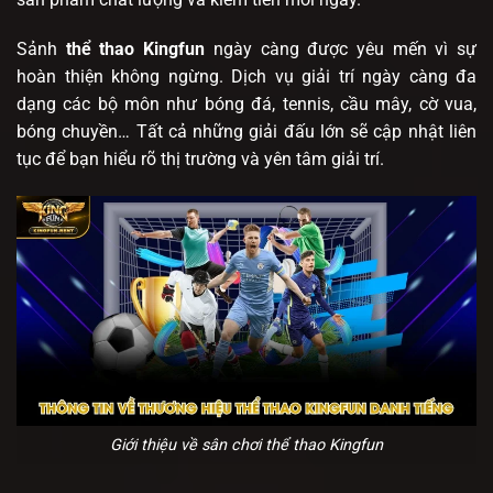
Sảnh
thể thao Kingfun
ngày càng được yêu mến vì sự
hoàn thiện không ngừng. Dịch vụ giải trí ngày càng đa
dạng các bộ môn như bóng đá, tennis, cầu mây, cờ vua,
bóng chuyền… Tất cả những giải đấu lớn sẽ cập nhật liên
tục để bạn hiểu rõ thị trường và yên tâm giải trí.
Giới thiệu về sân chơi thể thao Kingfun