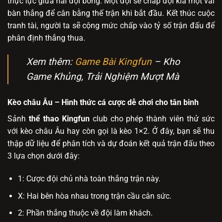
thực lực giữa hai đội bóng. Một đội sẽ chấp đội kia một vài
bàn thắng để cân bằng thế trận khi bắt đầu. Kết thúc cuộc
tranh tài, người ta sẽ cộng mức chấp vào tỷ số trận đấu để
phân định thắng thua.
Xem thêm:
Game Bài Kingfun
– Kho
Game Khủng, Trải Nghiệm Mượt Mà
Kèo châu Âu – Hình thức cá cược dễ chơi cho tân binh
Sảnh
thể thao Kingfun
club cho phép thành viên thử sức
với kèo châu Âu hay còn gọi là kèo 1×2. Ở đây, bạn sẽ thu
thập dữ liệu để phân tích và dự đoán kết quả trận đấu theo
3 lựa chọn dưới đây:
1: Cược đội chủ nhà toàn thắng trận này.
X: Hai bên hòa nhau trong trận cầu cân sức.
2: Phần thắng thuộc về đội làm khách.