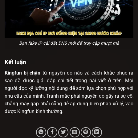
Bạn fake IP cài đặt DNS mới để truy cập mượt mà
Kết luận
Kingfun bị chặn
từ nguyên do nào và cách khắc phục ra
sao đã được giải đáp chi tiết trong bài viết ở trên. Mọi
người đọc kỹ lưỡng nội dung để sớm lựa chọn phù hợp với
nhu cầu của mình. Tránh mắc phải nguyên do gây ra sự cố,
chẳng may gặp phải cũng dễ áp dụng biện pháp xử lý, vào
được Kingfun bình thường.