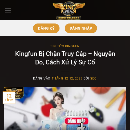
Bỏ
qua
nội
dung
ĐĂNG KÝ
ĐĂNG NHẬP
TIN TỨC KINGFUN
Kingfun Bị Chặn Truy Cập – Nguyên
Do, Cách Xử Lý Sự Cố
ĐĂNG VÀO
THÁNG 12 12, 2025
BỞI
SEO
12
Th12