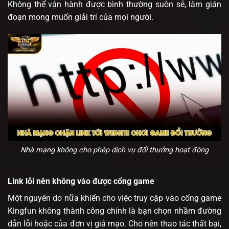
Không thể vận hành được bình thường suôn sẻ, làm gián
đoạn mong muốn giải trí của mọi người.
Nhà mạng không cho phép dịch vụ đổi thưởng hoạt động
Link lỗi nên không vào được cổng game
Một nguyên do nữa khiến cho việc truy cập vào cổng game
Kingfun không thành công chính là bạn chọn nhầm đường
dẫn lỗi hoặc của đơn vị giả mạo. Cho nên thao tác thất bại,