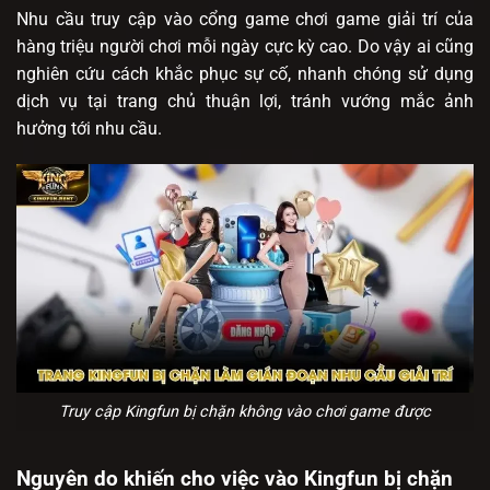
Nhu cầu truy cập vào cổng game chơi game giải trí của
hàng triệu người chơi mỗi ngày cực kỳ cao. Do vậy ai cũng
nghiên cứu cách khắc phục sự cố, nhanh chóng sử dụng
dịch vụ tại trang chủ thuận lợi, tránh vướng mắc ảnh
hưởng tới nhu cầu.
Truy cập Kingfun bị chặn không vào chơi game được
Nguyên do khiến cho việc vào Kingfun bị chặn