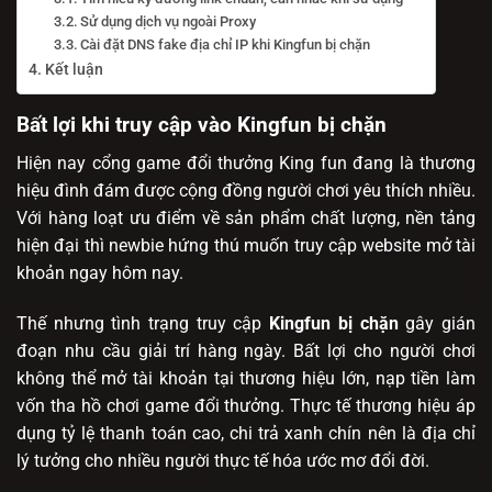
Sử dụng dịch vụ ngoài Proxy
Cài đặt DNS fake địa chỉ IP khi Kingfun bị chặn
Kết luận
Bất lợi khi truy cập vào Kingfun bị chặn
Hiện nay cổng game đổi thưởng
King fun
đang là thương
hiệu đình đám được cộng đồng người chơi yêu thích nhiều.
Với hàng loạt ưu điểm về sản phẩm chất lượng, nền tảng
hiện đại thì newbie hứng thú muốn truy cập website mở tài
khoản ngay hôm nay.
Thế nhưng tình trạng truy cập
Kingfun bị chặn
gây gián
đoạn nhu cầu giải trí hàng ngày. Bất lợi cho người chơi
không thể mở tài khoản tại thương hiệu lớn, nạp tiền làm
vốn tha hồ chơi game đổi thưởng. Thực tế thương hiệu áp
dụng tỷ lệ thanh toán cao, chi trả xanh chín nên là địa chỉ
lý tưởng cho nhiều người thực tế hóa ước mơ đổi đời.