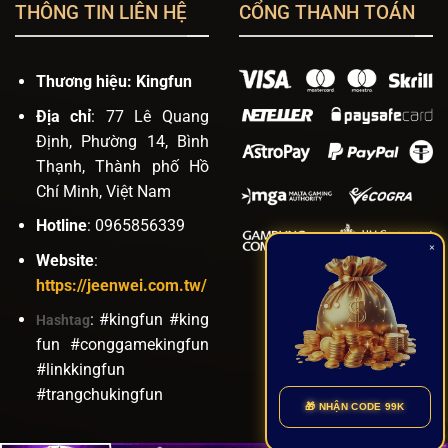
THÔNG TIN LIÊN HỆ
CỔNG THANH TOÁN
Thương hiệu: Kingfun
Địa chỉ
: 77 Lê Quang
Định, Phường 14, Bình
Thạnh, Thành phố Hồ
Chí Minh, Việt Nam
Hotline
: 0965856339
×
Website
:
https://jeenwei.com.tw/
: #kingfun #king
Hashtag
fun #conggamekingfun
#linkkingfun
#trangchukingfun
🎁 NHẬN CODE 99K