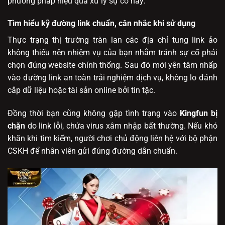
phương pháp hiệu quả xử lý sự cố này:
Tìm hiểu kỹ đường link chuẩn, cân nhắc khi sử dụng
Thực trạng thị trường tràn lan các địa chỉ tung link ảo
không thiếu nên nhiệm vụ của bạn nhằm tránh sự cố phải
chọn đúng website chính thống. Sau đó mới yên tâm nhấp
vào đường link an toàn trải nghiệm dịch vụ, không lo đánh
cắp dữ liệu hoặc tài sản online bởi tin tặc.
Đồng thời bạn cũng không gặp tình trạng vào
Kingfun bị
chặn
do link lỗi, chứa virus xâm nhập bất thường. Nếu khó
khăn khi tìm kiếm, người chơi chủ động liên hệ với bộ phận
CSKH để nhân viên gửi đúng đường dẫn chuẩn.