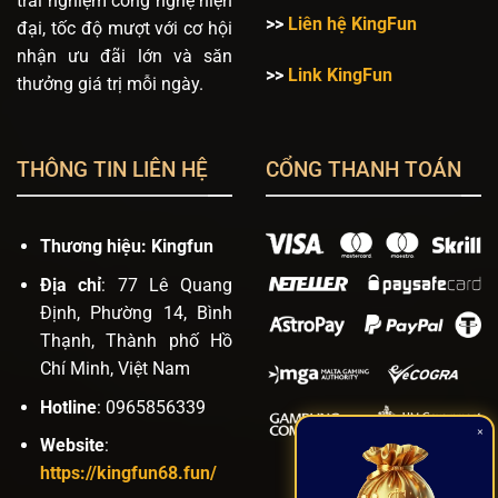
trải nghiệm công nghệ hiện
>>
Liên hệ KingFun
đại, tốc độ mượt với cơ hội
nhận ưu đãi lớn và săn
>>
Link KingFun
thưởng giá trị mỗi ngày.
THÔNG TIN LIÊN HỆ
CỔNG THANH TOÁN
Thương hiệu: Kingfun
Địa chỉ
: 77 Lê Quang
Định, Phường 14, Bình
Thạnh, Thành phố Hồ
Chí Minh, Việt Nam
Hotline
: 0965856339
×
Website
:
https://kingfun68.fun/