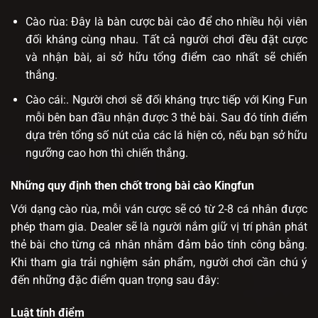
Cào rùa: Đây là bàn cược bài cào để cho nhiều hội viên
đối kháng cùng nhau. Tất cả người chơi đều đặt cược
và nhận bài, ai sở hữu tổng điểm cao nhất sẽ chiến
thắng.
Cào cái:. Người chơi sẽ đối kháng trực tiếp với King Fun
mỗi bên ban đầu nhận được 3 thẻ bài. Sau đó tính điểm
dựa trên tổng số nút của các lá hiện có, nếu bạn sở hữu
ngưỡng cao hơn thì chiến thắng.
Những quy định then chốt trong bài cào Kingfun
Với dạng cào rùa, mỗi ván cược sẽ có từ 2-8 cá nhân được
phép tham gia. Dealer sẽ là người nắm giữ vị trí phân phát
thẻ bài cho từng cá nhân nhằm đảm bảo tính công bằng.
Khi tham gia trải nghiệm sản phẩm,
người chơi cần chú ý
đến những đặc điểm quan trọng sau đây:
Luật tính điểm