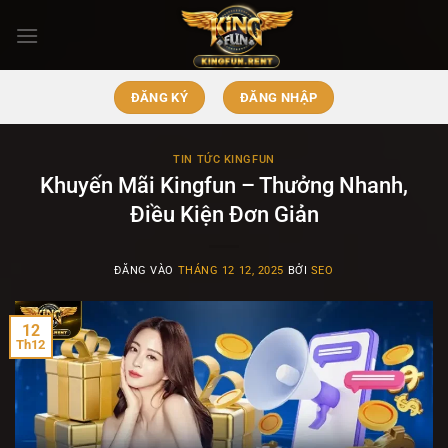
Bỏ
qua
nội
dung
ĐĂNG KÝ
ĐĂNG NHẬP
TIN TỨC KINGFUN
Khuyến Mãi Kingfun – Thưởng Nhanh,
Điều Kiện Đơn Giản
ĐĂNG VÀO
THÁNG 12 12, 2025
BỞI
SEO
12
Th12