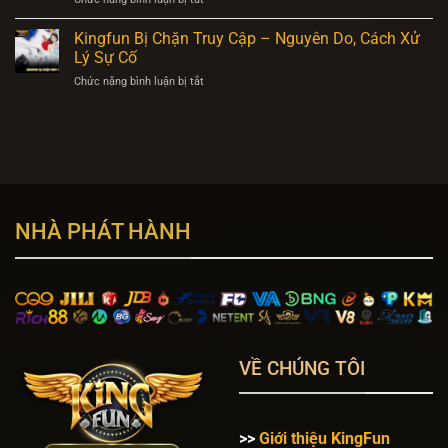
Hướng
Dịch
Khuyến
Dẫn
Vụ
Mãi
Kingfun Bị Chặn Truy Cập – Nguyên Do, Cách Xử
Tham
Kingfun
Gia,
Lý Sự Cố
–
Điều
Chức năng bình luận bị tắt
ở
Thưởng
Kiện
Kingfun
Nhanh,
Đi
Bị
Điều
Kèm
Chặn
Kiện
Truy
Đơn
Cập
Giản
–
Nguyên
Do,
NHÀ PHÁT HÀNH
Cách
Xử
Lý
Sự
Cố
VỀ CHÚNG TÔI
>>
Giới thiệu KingFun