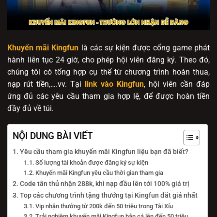
Khuyến mãi Kingfun
là các sự kiện được cổng game phát
hành liên tục 24 giờ, cho phép hội viên đăng ký. Theo đó,
chúng tôi có tổng hợp cụ thể từ chương trình hoàn thua,
nạp rút tiền,….vv. Tại
link vào Kingfun
, hội viên cần đáp
ứng đủ các yêu cầu tham gia hợp lệ, để được hoàn tiền
đầy đủ về túi.
NỘI DUNG BÀI VIẾT
Yêu cầu tham gia khuyến mãi Kingfun liệu bạn đã biết?
Số lượng tài khoản được đăng ký sự kiện
Khuyến mãi Kingfun yêu cầu thời gian tham gia
Code tân thủ nhận 288k, khi nạp đầu lên tới 100% giá trị
Top các chương trình tặng thưởng tại Kingfun đắt giá nhất
Vip nhận thưởng từ 200k đến 50 triệu trong Tài Xỉu
Trải nghiệm khuyến mãi Kingfun bắn cá lên đến 50 triệu