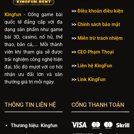
>>
Điều khoản điều kiện
Kingfun
- Cổng game bài
quốc tế đẳng cấp với đa
>>
Chính sách bảo mật
dạng sản phẩm như game
bài 3D, casino, nổ hũ, thể
>>
Miễn trừ trách nhiệm
thao, bắn cá,.... Mỗi thành
viên khi tham gia sẽ được
>>
CEO Phạm Thoại
trải nghiệm công nghệ hiện
>>
Liên hệ KingFun
đại, tốc độ mượt với cơ hội
nhận ưu đãi lớn và săn
>>
Link KingFun
thưởng giá trị mỗi ngày.
THÔNG TIN LIÊN HỆ
CỔNG THANH TOÁN
Thương hiệu: Kingfun