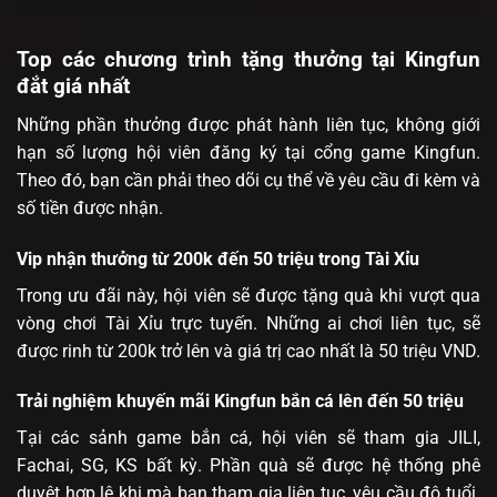
Top các chương trình tặng thưởng tại Kingfun
đắt giá nhất
Những phần thưởng được phát hành liên tục, không giới
hạn số lượng hội viên đăng ký tại cổng game Kingfun.
Theo đó, bạn cần phải theo dõi cụ thể về yêu cầu đi kèm và
số tiền được nhận.
Vip nhận thưởng từ 200k đến 50 triệu trong Tài Xỉu
Trong ưu đãi này, hội viên sẽ được tặng quà khi vượt qua
vòng chơi Tài Xỉu trực tuyến. Những ai chơi liên tục, sẽ
được rinh từ 200k trở lên và giá trị cao nhất là 50 triệu VND.
Trải nghiệm khuyến mãi Kingfun bắn cá lên đến 50 triệu
Tại các sảnh game bắn cá, hội viên sẽ tham gia JILI,
Fachai, SG, KS bất kỳ. Phần quà sẽ được hệ thống phê
duyệt hợp lệ khi mà bạn tham gia liên tục, yêu cầu độ tuổi.