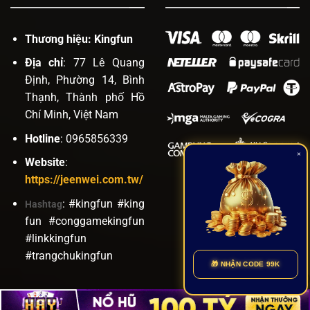
Thương hiệu: Kingfun
Địa chỉ
: 77 Lê Quang
Định, Phường 14, Bình
Thạnh, Thành phố Hồ
Chí Minh, Việt Nam
Hotline
: 0965856339
×
Website
:
https://jeenwei.com.tw/
: #kingfun #king
Hashtag
fun #conggamekingfun
#linkkingfun
#trangchukingfun
🎁 NHẬN CODE 99K