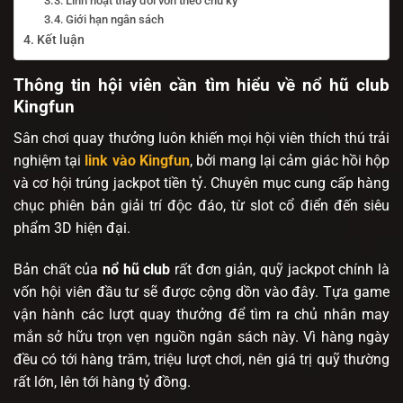
Linh hoạt thay đổi vốn theo chu kỳ
Giới hạn ngân sách
Kết luận
Thông tin hội viên cần tìm hiểu về nổ hũ club
Kingfun
Sân chơi quay thưởng luôn khiến mọi hội viên thích thú trải
nghiệm tại
link vào Kingfun
, bởi mang lại cảm giác hồi hộp
và cơ hội trúng jackpot tiền tỷ. Chuyên mục cung cấp hàng
chục phiên bản giải trí độc đáo, từ slot cổ điển đến siêu
phẩm 3D hiện đại.
Bản chất của
nổ hũ club
rất đơn giản, quỹ jackpot chính là
vốn hội viên đầu tư sẽ được cộng dồn vào đây. Tựa game
vận hành các lượt quay thưởng để tìm ra chủ nhân may
mắn sở hữu trọn vẹn nguồn ngân sách này. Vì hàng ngày
đều có tới hàng trăm, triệu lượt chơi, nên giá trị quỹ thường
rất lớn, lên tới hàng tỷ đồng.