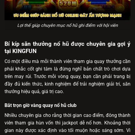
Lợi thế giúp chuyên mục nổ hũ ghi điểm với hội viên
Bí kíp săn thưởng nổ hũ được chuyên gia gợi ý
tại KINGFUN
Có một điều mà mỗi thành viên tham gia quay thưởng cần
phải khắc cốt ghi tâm là đừng nghĩ bản chất trò chơi dựa
trên may rủi. Trước mỗi vòng quay, bạn cần phải trang bị
đầy đủ kiến thức, kinh nghiệm để trải nghiệm giải trí, săn
thưởng hiệu quả, giá trị cao.
Bắt trọn giờ vàng quay nổ hũ club
Nhiều chuyên gia cho rằng thời gian cao điểm, đông thành
viên tham gia hùn vốn thì jackpot dễ nổ hơn. Khoảng thời
gian này được xác định vào tối muộn hoặc sáng sớm. Vì