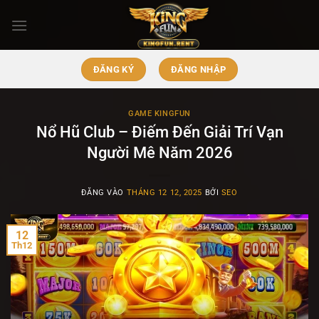
Bỏ
qua
nội
dung
ĐĂNG KÝ
ĐĂNG NHẬP
GAME KINGFUN
Nổ Hũ Club – Điếm Đến Giải Trí Vạn
Người Mê Năm 2026
ĐĂNG VÀO
THÁNG 12 12, 2025
BỞI
SEO
12
Th12