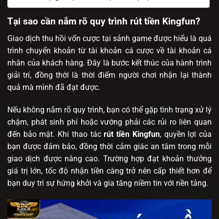
Tại sao cần nắm rõ quy trình rút tiền Kingfun?
Giao dịch thu hồi vốn cược tại sảnh game được hiểu là quá
trình chuyển khoản từ tài khoản cá cược về tài khoản cá
nhân của khách hàng. Đây là bước kết thúc của hành trình
giải trí, đồng thời là thời điểm người chơi nhận lại thành
quả mà mình đã đạt được.
Nếu không nắm rõ quy trình, bạn có thể gặp tình trạng xử lý
chậm, phát sinh phí hoặc vướng phải các rủi ro liên quan
đến bảo mật. Khi thao tác
rút tiền Kingfun
, quyền lợi của
bạn được đảm bảo, đồng thời cảm giác an tâm trong mỗi
giao dịch được nâng cao. Trường hợp đạt khoản thưởng
giá trị lớn, tốc độ nhận tiền càng trở nên cấp thiết hơn để
bạn duy trì sự hứng khởi và gia tăng niềm tin với nền tảng.