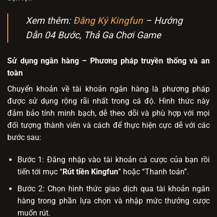
Xem thêm:
Đăng Ký Kingfun
– Hướng
Dẫn 04 Bước, Thả Ga Chơi Game
Sử dụng ngân hàng – Phương pháp truyền thống và an
toàn
Chuyển khoản về tài khoản ngân hàng là phương pháp
được sử dụng rộng rãi nhất trong cá độ. Hình thức này
đảm bảo tính minh bạch, dễ theo dõi và phù hợp với mọi
đối tượng thành viên và cách để thực hiện cực dễ với các
bước sau:
Bước 1: Đăng nhập vào tài khoản cá cược của bạn rồi
tiến tới mục “
Rút tiền Kingfun
” hoặc “Thanh toán”.
Bước 2: Chọn hình thức giao dịch qua tài khoản ngân
hàng trong phần lựa chọn và nhập mức thưởng cược
muốn rút.