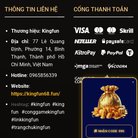
THÔNG TIN LIÊN HỆ
CỔNG THANH TOÁN
Thương hiệu: Kingfun
Địa chỉ
: 77 Lê Quang
Định, Phường 14, Bình
Thạnh, Thành phố Hồ
Chí Minh, Việt Nam
Hotline
: 0965856339
×
Website
:
https://kingfun68.fun/
: #kingfun #king
Hashtag
fun #conggamekingfun
#linkkingfun
#trangchukingfun
🎁 NHẬN CODE 99K