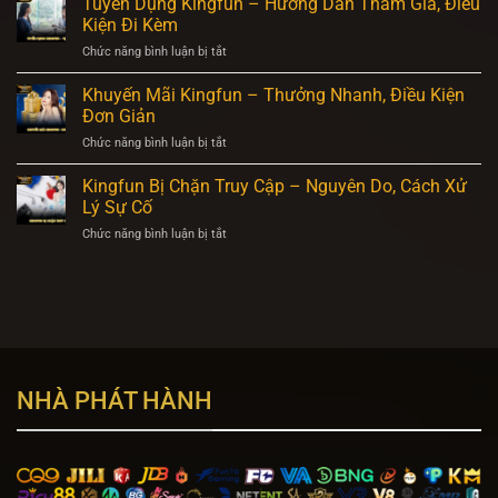
Tuyển Dụng Kingfun – Hướng Dẫn Tham Gia, Điều
Viên
Kingfun
Chơi
Kiện Đi Kèm
–
Game
Chức năng bình luận bị tắt
ở
Khẳng
Lôi
Tuyển
Định
Cuốn
Dụng
Khuyến Mãi Kingfun – Thưởng Nhanh, Điều Kiện
Chất
Suốt
Kingfun
Lượng
Đơn Giản
24h
–
Từng
Chức năng bình luận bị tắt
ở
Hướng
Dịch
Khuyến
Dẫn
Vụ
Mãi
Kingfun Bị Chặn Truy Cập – Nguyên Do, Cách Xử
Tham
Kingfun
Gia,
Lý Sự Cố
–
Điều
Chức năng bình luận bị tắt
ở
Thưởng
Kiện
Kingfun
Nhanh,
Đi
Bị
Điều
Kèm
Chặn
Kiện
Truy
Đơn
Cập
Giản
–
Nguyên
Do,
NHÀ PHÁT HÀNH
Cách
Xử
Lý
Sự
Cố