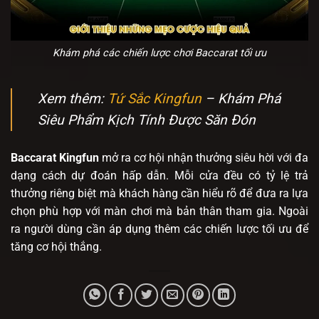
Khám phá các chiến lược chơi Baccarat tối ưu
Xem thêm:
Tứ Sắc Kingfun
– Khám Phá
Siêu Phẩm Kịch Tính Được Săn Đón
Baccarat Kingfun
mở ra cơ hội nhận thưởng siêu hời với đa
dạng cách dự đoán hấp dẫn. Mỗi cửa đều có tỷ lệ trả
thưởng riêng biệt mà khách hàng cần hiểu rõ để đưa ra lựa
chọn phù hợp với màn chơi mà bản thân tham gia. Ngoài
ra người dùng cần áp dụng thêm các chiến lược tối ưu để
tăng cơ hội thắng.