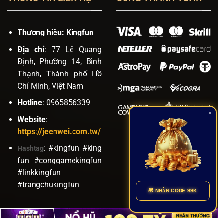
Thương hiệu: Kingfun
Địa chỉ
: 77 Lê Quang
Định, Phường 14, Bình
Thạnh, Thành phố Hồ
Chí Minh, Việt Nam
Hotline
: 0965856339
×
Website
:
https://jeenwei.com.tw/
: #kingfun #king
Hashtag
fun #conggamekingfun
#linkkingfun
#trangchukingfun
🎁 NHẬN CODE 99K