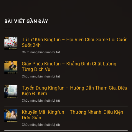
BÀI VIẾT GẦN ĐÂY
Tú Lơ Khơ Kingfun – Hội Viên Chơi Game Lôi Cuốn
Suốt 24h
Chức năng bình luận bị tắt
ở
Tú
Lơ
Giấy Phép Kingfun – Khẳng Định Chất Lượng
Khơ
Từng Dịch Vụ
Kingfun
Chức năng bình luận bị tắt
ở
–
Giấy
Hội
Phép
Tuyển Dụng Kingfun – Hướng Dẫn Tham Gia, Điều
Viên
Kingfun
Chơi
Kiện Đi Kèm
–
Game
Chức năng bình luận bị tắt
ở
Khẳng
Lôi
Tuyển
Định
Cuốn
Dụng
Khuyến Mãi Kingfun – Thưởng Nhanh, Điều Kiện
Chất
Suốt
Kingfun
Lượng
Đơn Giản
24h
–
Từng
Chức năng bình luận bị tắt
ở
Hướng
Dịch
Khuyến
Dẫn
Vụ