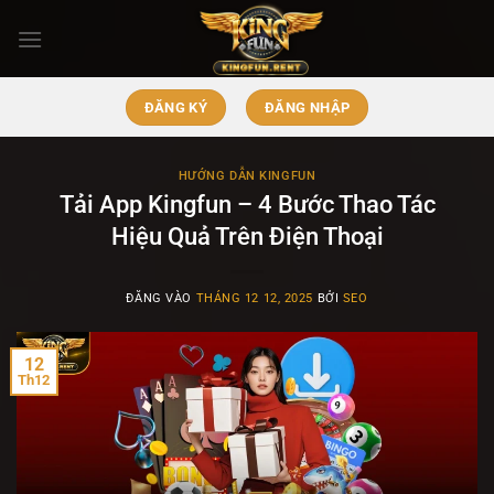
Bỏ
qua
nội
dung
ĐĂNG KÝ
ĐĂNG NHẬP
HƯỚNG DẪN KINGFUN
Tải App Kingfun – 4 Bước Thao Tác
Hiệu Quả Trên Điện Thoại
ĐĂNG VÀO
THÁNG 12 12, 2025
BỞI
SEO
12
Th12