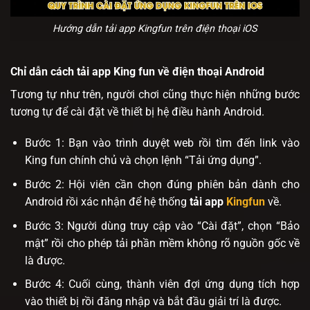
Hướng dẫn tải app Kingfun trên điện thoại iOS
Chỉ dẫn cách tải app King fun về điện thoại Android
Tương tự như trên, người chơi cũng thực hiện những bước
tương tự để cài đặt về thiết bị hệ điều hành Android.
Bước 1: Bạn vào trình duyệt web rồi tìm đến link vào
King fun chính chủ và chọn lệnh “Tải ứng dụng”.
Bước 2: Hội viên cần chọn đúng phiên bản dành cho
Android rồi xác nhận để hệ thống
tải app
Kingfun
về.
Bước 3: Người dùng truy cập vào “Cài đặt”, chọn “Bảo
mật” rồi cho phép tải phần mềm không rõ nguồn gốc về
là được.
Bước 4: Cuối cùng, thành viên đợi ứng dụng tích hợp
vào thiết bị rồi đăng nhập và bắt đầu giải trí là được.